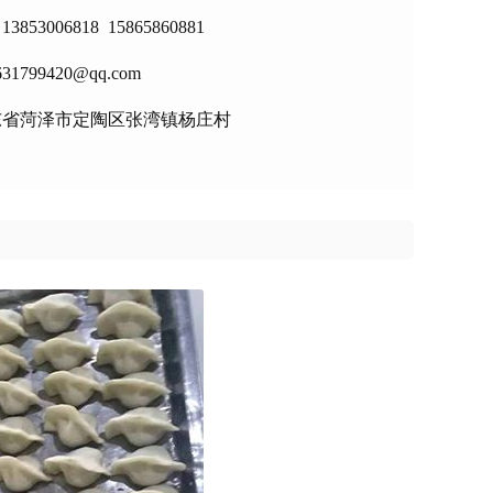
53006818 15865860881
1799420@qq.com
东省菏泽市定陶区张湾镇杨庄村