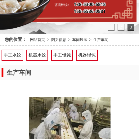
1
2
3
您的位置：
>
>
>
网站首页
图文信息
车间展示
生产车间
手工水饺
机器水饺
手工馄饨
机器馄饨
生产车间