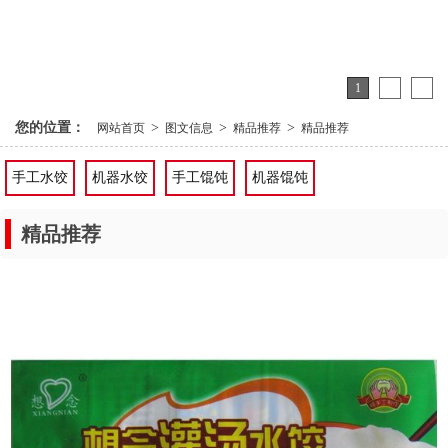
1
2
3
您的位置：
>
>
>
网站首页
图文信息
精品推荐
精品推荐
手工水饺
机器水饺
手工馄饨
机器馄饨
精品推荐