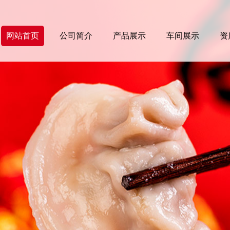
网站首页
公司简介
产品展示
车间展示
资