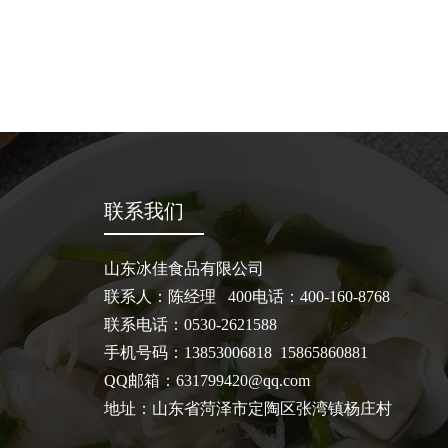
联系我们
山东冰佳食品有限公司
联系人：陈经理 400电话：400-160-8768
联系电话：0530-2621588
手机号码：13853006818 15865860881
QQ邮箱：631799420@qq.com
地址：山东省菏泽市定陶区张湾镇杨庄村